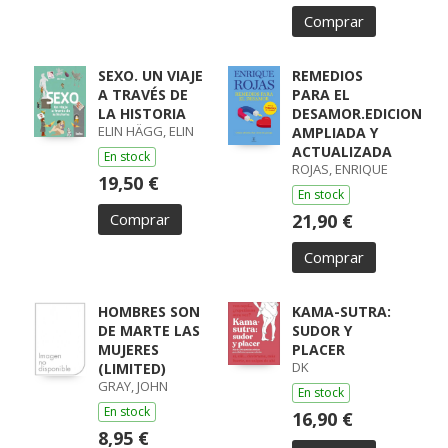
Comprar
SEXO. UN VIAJE
REMEDIOS
A TRAVÉS DE
PARA EL
LA HISTORIA
DESAMOR.EDICION
ELIN HÄGG, ELIN
AMPLIADA Y
ACTUALIZADA
En stock
ROJAS, ENRIQUE
19,50 €
En stock
Comprar
21,90 €
Comprar
HOMBRES SON
KAMA-SUTRA:
DE MARTE LAS
SUDOR Y
MUJERES
PLACER
DK
(LIMITED)
GRAY, JOHN
En stock
En stock
16,90 €
8,95 €