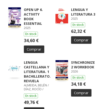
OPEN UP 6.
LENGUA Y
ACTIVITY
LITERATURA 3
2025
BOOK
ESSENTIAL
En stock
2025
62,32 €
En stock
34,60 €
Comprar
Comprar
LENGUA
SYNCHRONIZE
CASTELLANA Y
2 WORKBOOK
2026
LITERATURA. 1
BACHILLERATO.
En stock
REVUELA
34,18 €
ALMEIDA, BELÉN /
DÍAZ, ROCÍO /
Comprar
GUMIEL, SILVIA /
En stock
PÉREZ, ISABEL /
BOYANO,
49,76 €
RICARDO / LODÍN,
PATRICIA /