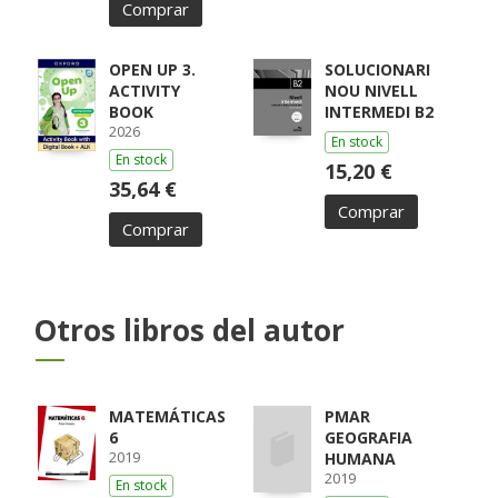
Comprar
ZUBICOA
ARRAIZA, MARÍA /
MONCAYOLA,
ELENA / ECHEVA
OPEN UP 3.
SOLUCIONARI
ACTIVITY
NOU NIVELL
BOOK
INTERMEDI B2
2026
En stock
En stock
15,20 €
35,64 €
Comprar
Comprar
Otros libros del autor
MATEMÁTICAS
PMAR
6
GEOGRAFIA
2019
HUMANA
2019
En stock