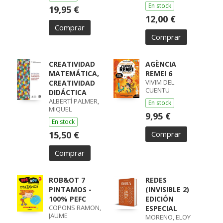
En stock
19,95 €
12,00 €
Comprar
Comprar
CREATIVIDAD
AGÈNCIA
MATEMÁTICA,
REMEI 6
VIVIM DEL
CREATIVIDAD
CUENTU
DIDÁCTICA
ALBERTÍ PALMER,
En stock
MIQUEL
9,95 €
En stock
15,50 €
Comprar
Comprar
ROB&OT 7
REDES
PINTAMOS -
(INVISIBLE 2)
100% PEFC
EDICIÓN
COPONS RAMON,
ESPECIAL
JAUME
MORENO, ELOY