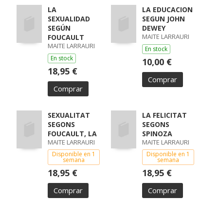
LA
LA EDUCACION
SEXUALIDAD
SEGUN JOHN
SEGÚN
DEWEY
MAITE LARRAURI
FOUCAULT
MAITE LARRAURI
En stock
En stock
10,00 €
18,95 €
Comprar
Comprar
SEXUALITAT
LA FELICITAT
SEGONS
SEGONS
FOUCAULT, LA
SPINOZA
MAITE LARRAURI
MAITE LARRAURI
Disponible en 1
Disponible en 1
semana
semana
18,95 €
18,95 €
Comprar
Comprar