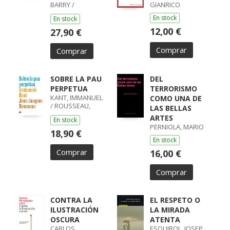
BARRY /
GIANRICO
LISOWIEC,
En stock
En stock
JOANNA /
HOMERO,
12,00 €
27,90 €
HOMERO
Comprar
Comprar
SOBRE LA PAU
DEL
PERPETUA
TERRORISMO
KANT, IMMANUEL
COMO UNA DE
/ ROUSSEAU,
LAS BELLAS
JEAN-JACQUES
ARTES
En stock
PERNIOLA, MARIO
18,90 €
En stock
Comprar
16,00 €
Comprar
CONTRA LA
EL RESPETO O
ILUSTRACIÓN
LA MIRADA
OSCURA
ATENTA
CARLOS
ESQUIROL, JOSEP