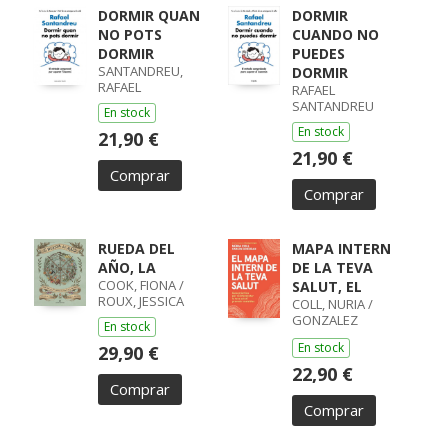
DORMIR QUAN
DORMIR
NO POTS
CUANDO NO
DORMIR
PUEDES
SANTANDREU,
DORMIR
RAFAEL
RAFAEL
SANTANDREU
En stock
En stock
21,90 €
21,90 €
Comprar
Comprar
RUEDA DEL
MAPA INTERN
AÑO, LA
DE LA TEVA
COOK, FIONA /
SALUT, EL
ROUX, JESSICA
COLL, NURIA /
GONZALEZ
En stock
ALVAREZ, CARLOS
En stock
29,90 €
22,90 €
Comprar
Comprar