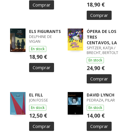
18,90 €
Comprar
Comprar
ELS FIGURANTS
ÓPERA DE LOS
DELPHINE DE
TRES
VIGAN
CENTAVOS, LA
SPITZER, KATJA /
En stock
BRECHT, BERTOLT
18,90 €
En stock
Comprar
24,90 €
Comprar
EL FILL
DAVID LYNCH
JON FOSSE
PEDRAZA, PILAR
En stock
En stock
12,50 €
14,00 €
Comprar
Comprar