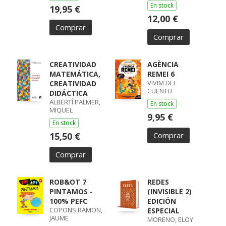
En stock
19,95 €
12,00 €
Comprar
Comprar
CREATIVIDAD
AGÈNCIA
MATEMÁTICA,
REMEI 6
VIVIM DEL
CREATIVIDAD
CUENTU
DIDÁCTICA
ALBERTÍ PALMER,
En stock
MIQUEL
9,95 €
En stock
15,50 €
Comprar
Comprar
ROB&OT 7
REDES
PINTAMOS -
(INVISIBLE 2)
100% PEFC
EDICIÓN
COPONS RAMON,
ESPECIAL
JAUME
MORENO, ELOY