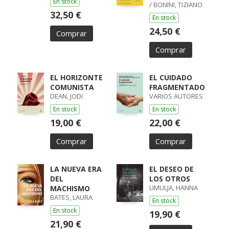
En stock
/ BONINI, TIZIANO
32,50 €
En stock
24,50 €
Comprar
Comprar
EL HORIZONTE
EL CUIDADO
COMUNISTA
FRAGMENTADO
DEAN, JODI
VARIOS AUTORES
En stock
En stock
19,00 €
22,00 €
Comprar
Comprar
LA NUEVA ERA
EL DESEO DE
DEL
LOS OTROS
LIMULJA, HANNA
MACHISMO
BATES, LAURA
En stock
En stock
19,90 €
21,90 €