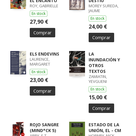
EL ENCANTO
DESTIU
ROY, GABRIELLE
MOREY SUREDA,
JAUME
En stock
En stock
27,90 €
24,00 €
Comprar
Comprar
ELS ENDEVINS
LA
LAURENCE,
INUNDACIÓN Y
MARGARET
OTROS
TEXTOS
En stock
ZAMIATIN,
23,00 €
YEVGUENI
En stock
Comprar
15,00 €
Comprar
ROJO SANGRE
ESTADO DE LA
(MIND*CK 5)
UNIÓN, EL - CM
ABBY, S.T.
HORNBY, NICK