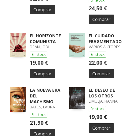
En stock
24,50 €
Comprar
Comprar
EL HORIZONTE
EL CUIDADO
COMUNISTA
FRAGMENTADO
DEAN, JODI
VARIOS AUTORES
En stock
En stock
19,00 €
22,00 €
Comprar
Comprar
LA NUEVA ERA
EL DESEO DE
DEL
LOS OTROS
LIMULJA, HANNA
MACHISMO
BATES, LAURA
En stock
En stock
19,90 €
21,90 €
Comprar
Comprar