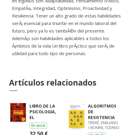
en inglÃ©s son: Adaptabilidad, Pensamiento crÃ­tico,
EmpatÃ­a, Integridad, Optimismo, Proactividad y
Resiliencia. Tener un alto grado de estas habilidades
serÃ¡ esencial para triunfar en el mundo laboral del
futuro, pero ya lo es tambiÃ©n del presente.
AdemÃ¡s son habilidades aplicables a todos los
Ã¡mbitos de la vida Un libro prÃ¡ctico que serÃ¡ de
utilidad para todo tipo de personas.
Artículos relacionados
LIBRO DE LA
ALGORITMOS
PSICOLOGIA,
DE
EL
RESISTENCIA
TRERÉ, EMILIANO
En stock
/ BONINI, TIZIANO
32,50 €