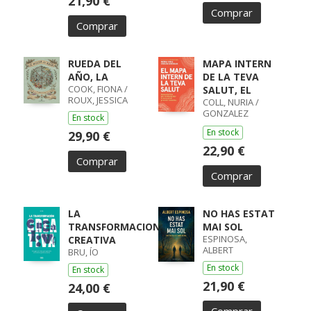
21,90 €
Comprar
Comprar
RUEDA DEL
MAPA INTERN
AÑO, LA
DE LA TEVA
COOK, FIONA /
SALUT, EL
ROUX, JESSICA
COLL, NURIA /
GONZALEZ
En stock
ALVAREZ, CARLOS
En stock
29,90 €
22,90 €
Comprar
Comprar
LA
NO HAS ESTAT
TRANSFORMACION
MAI SOL
ESPINOSA,
CREATIVA
ALBERT
BRU, ÍO
En stock
En stock
21,90 €
24,00 €