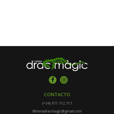
CONTACTO
(+34) 971 712 717
llibreriadracmagic@gmail.com