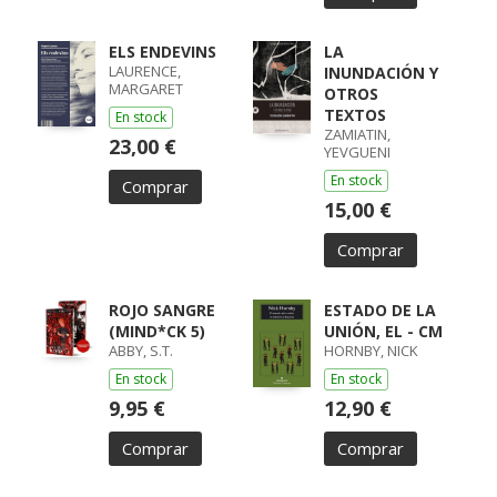
ELS ENDEVINS
LA
LAURENCE,
INUNDACIÓN Y
MARGARET
OTROS
TEXTOS
En stock
ZAMIATIN,
23,00 €
YEVGUENI
En stock
Comprar
15,00 €
Comprar
ROJO SANGRE
ESTADO DE LA
(MIND*CK 5)
UNIÓN, EL - CM
ABBY, S.T.
HORNBY, NICK
En stock
En stock
9,95 €
12,90 €
Comprar
Comprar