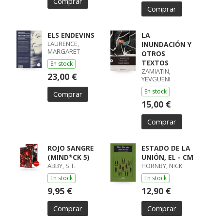
Comprar
Comprar
ELS ENDEVINS
LA
LAURENCE,
INUNDACIÓN Y
MARGARET
OTROS
TEXTOS
En stock
ZAMIATIN,
23,00 €
YEVGUENI
En stock
Comprar
15,00 €
Comprar
ROJO SANGRE
ESTADO DE LA
(MIND*CK 5)
UNIÓN, EL - CM
ABBY, S.T.
HORNBY, NICK
En stock
En stock
9,95 €
12,90 €
Comprar
Comprar