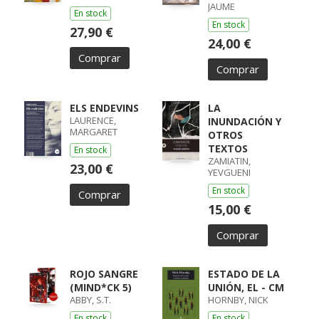
JAUME
En stock
En stock
27,90 €
24,00 €
Comprar
Comprar
ELS ENDEVINS
LA
LAURENCE,
INUNDACIÓN Y
MARGARET
OTROS
TEXTOS
En stock
ZAMIATIN,
23,00 €
YEVGUENI
En stock
Comprar
15,00 €
Comprar
ROJO SANGRE
ESTADO DE LA
(MIND*CK 5)
UNIÓN, EL - CM
ABBY, S.T.
HORNBY, NICK
En stock
En stock