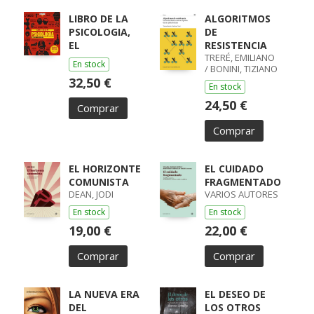
LIBRO DE LA
ALGORITMOS
PSICOLOGIA,
DE
EL
RESISTENCIA
TRERÉ, EMILIANO
En stock
/ BONINI, TIZIANO
32,50 €
En stock
24,50 €
Comprar
Comprar
EL HORIZONTE
EL CUIDADO
COMUNISTA
FRAGMENTADO
DEAN, JODI
VARIOS AUTORES
En stock
En stock
19,00 €
22,00 €
Comprar
Comprar
LA NUEVA ERA
EL DESEO DE
DEL
LOS OTROS