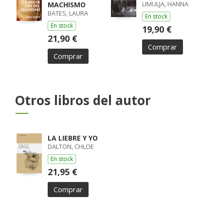
LIMULJA, HANNA
MACHISMO
BATES, LAURA
En stock
En stock
19,90 €
21,90 €
Comprar
Comprar
Otros libros del autor
LA LIEBRE Y YO
DALTON, CHLOE
En stock
21,95 €
Comprar