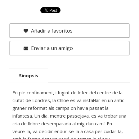
Añadir a favoritos
Enviar a un amigo
Sinopsis
En ple confinament, i fugint de lofec del centre de la
ciutat de Londres, la Chloe es va instal·lar en un antic
graner reformat als camps on havia passat la
infantesa. Un dia, mentre passejava, es va trobar una
cria de llebre desemparada al mig dun camí. En
veure-la, va decidir endur-se-la a casa per cuidar-la,
amb la ferma determinació de tornar-la al seu