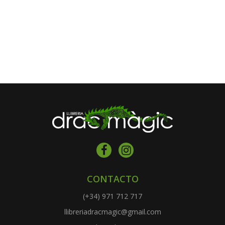
CONTACTO
(+34) 971 712 717
llibreriadracmagic@gmail.com