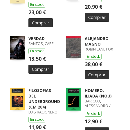
En stock
20,90 €
23,00 €
Comprar
Comprar
VERDAD
ALEJANDRO
SANTOS, CARE
MAGNO
ROBIN LANE FOX
En stock
En stock
13,50 €
38,00 €
Comprar
Comprar
FILOSOFIAS
HOMERO,
DEL
ILIADA (NOU)
BARICCO,
UNDERGROUND
ALESSANDRO /
(CM 284)
ALESSANDRO
LUIS RACIONERO
En stock
BARICCO
En stock
12,90 €
11,90 €