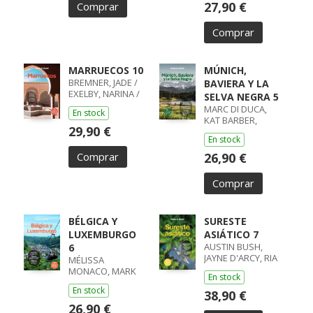
27,90 €
Comprar
Comprar
MARRUECOS 10
MÚNICH,
BREMNER, JADE /
BAVIERA Y LA
EXELBY, NARINA /
SELVA NEGRA 5
GILBERT, SARAH /
MARC DI DUCA,
En stock
RANGER, HELEN /
KAT BARBER,
STEVENS, TARA
29,90 €
ANTHONY HAM,
En stock
KERRY
Comprar
26,90 €
Comprar
BÉLGICA Y
SURESTE
LUXEMBURGO
ASIÁTICO 7
AUSTIN BUSH,
6
JAYNE D'ARCY, RIA
MÉLISSA
DE JONG, DAVID
MONACO, MARK
En stock
ELLIOTT, HELENA
En stock
SMITH
38,90 €
26,90 €