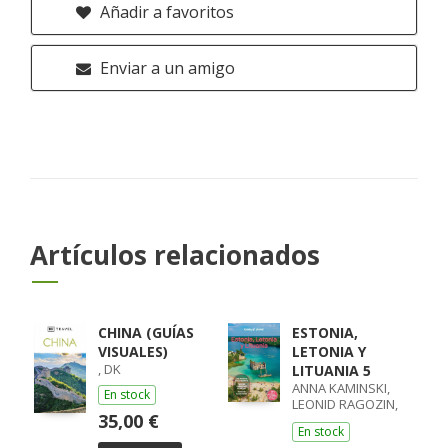
Añadir a favoritos
Enviar a un amigo
Artículos relacionados
CHINA (GUÍAS
ESTONIA,
VISUALES)
LETONIA Y
, DK
LITUANIA 5
ANNA KAMINSKI,
En stock
LEONID RAGOZIN,
35,00 €
ANGELO ZINNA
En stock