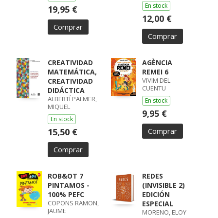
En stock
19,95 €
12,00 €
Comprar
Comprar
CREATIVIDAD
AGÈNCIA
MATEMÁTICA,
REMEI 6
VIVIM DEL
CREATIVIDAD
CUENTU
DIDÁCTICA
ALBERTÍ PALMER,
En stock
MIQUEL
9,95 €
En stock
15,50 €
Comprar
Comprar
ROB&OT 7
REDES
PINTAMOS -
(INVISIBLE 2)
100% PEFC
EDICIÓN
COPONS RAMON,
ESPECIAL
JAUME
MORENO, ELOY