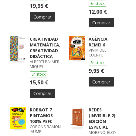
En stock
19,95 €
12,00 €
Comprar
Comprar
CREATIVIDAD
AGÈNCIA
MATEMÁTICA,
REMEI 6
VIVIM DEL
CREATIVIDAD
CUENTU
DIDÁCTICA
ALBERTÍ PALMER,
En stock
MIQUEL
9,95 €
En stock
15,50 €
Comprar
Comprar
ROB&OT 7
REDES
PINTAMOS -
(INVISIBLE 2)
100% PEFC
EDICIÓN
COPONS RAMON,
ESPECIAL
JAUME
MORENO, ELOY