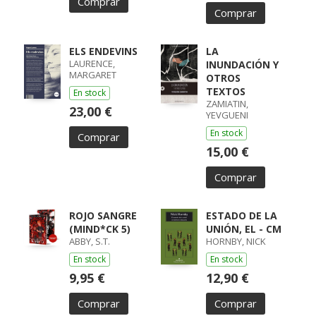
Comprar
Comprar
ELS ENDEVINS
LA
LAURENCE,
INUNDACIÓN Y
MARGARET
OTROS
TEXTOS
En stock
ZAMIATIN,
23,00 €
YEVGUENI
En stock
Comprar
15,00 €
Comprar
ROJO SANGRE
ESTADO DE LA
(MIND*CK 5)
UNIÓN, EL - CM
ABBY, S.T.
HORNBY, NICK
En stock
En stock
9,95 €
12,90 €
Comprar
Comprar