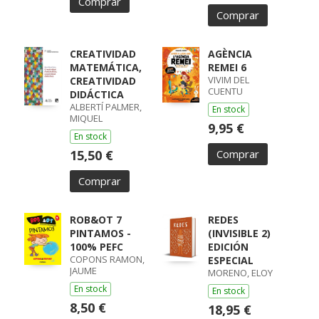
Comprar
Comprar
CREATIVIDAD
AGÈNCIA
MATEMÁTICA,
REMEI 6
VIVIM DEL
CREATIVIDAD
CUENTU
DIDÁCTICA
ALBERTÍ PALMER,
En stock
MIQUEL
9,95 €
En stock
15,50 €
Comprar
Comprar
ROB&OT 7
REDES
PINTAMOS -
(INVISIBLE 2)
100% PEFC
EDICIÓN
COPONS RAMON,
ESPECIAL
JAUME
MORENO, ELOY
En stock
En stock
8,50 €
18,95 €