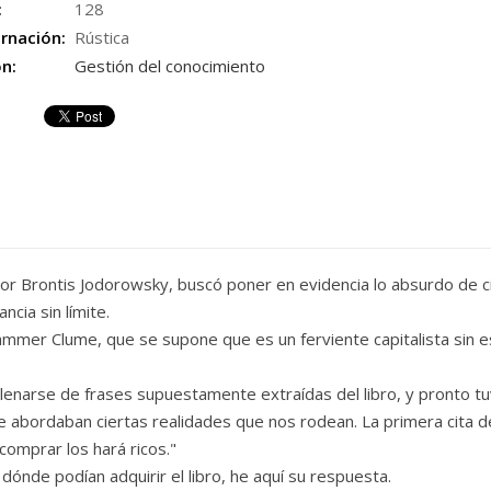
:
128
rnación:
Rústica
ón:
Gestión del conocimiento
actor Brontis Jodorowsky, buscó poner en evidencia lo absurdo de
cia sin límite.
Hammer Clume, que se supone que es un ferviente capitalista sin 
enarse de frases supuestamente extraídas del libro, y pronto t
e abordaban ciertas realidades que nos rodean. La primera cita d
comprar los hará ricos."
nde podían adquirir el libro, he aquí su respuesta.