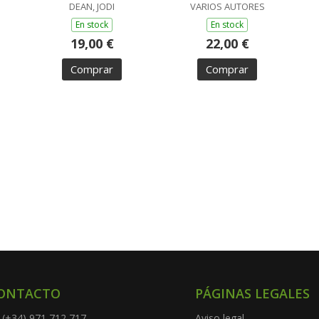
DEAN, JODI
VARIOS AUTORES
En stock
En stock
19,00 €
22,00 €
Comprar
Comprar
ONTACTO
PÁGINAS LEGALES
(+34) 971 712 717
Aviso legal