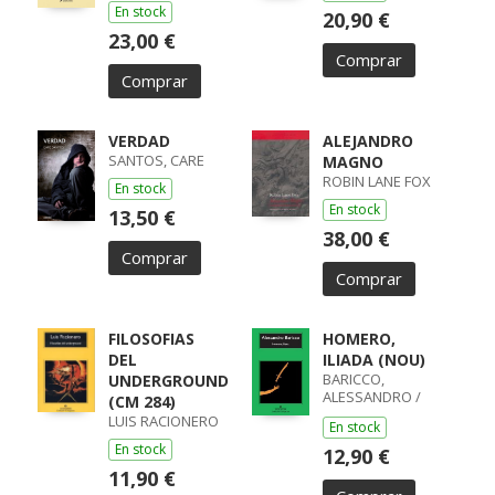
En stock
20,90 €
23,00 €
Comprar
Comprar
VERDAD
ALEJANDRO
SANTOS, CARE
MAGNO
ROBIN LANE FOX
En stock
En stock
13,50 €
38,00 €
Comprar
Comprar
FILOSOFIAS
HOMERO,
DEL
ILIADA (NOU)
BARICCO,
UNDERGROUND
ALESSANDRO /
(CM 284)
ALESSANDRO
LUIS RACIONERO
En stock
BARICCO
En stock
12,90 €
11,90 €