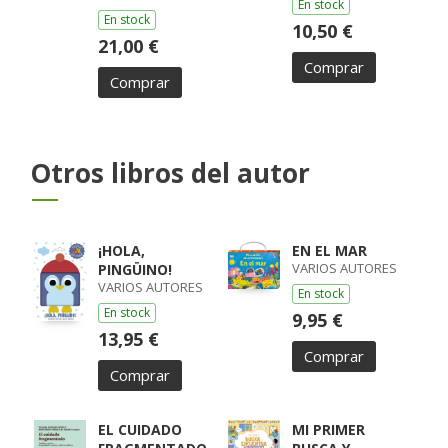
En stock
ANDREU
En stock
10,50 €
21,00 €
Comprar
Comprar
Otros libros del autor
¡HOLA,
EN EL MAR
VARIOS AUTORES
PINGÜINO!
VARIOS AUTORES
En stock
En stock
9,95 €
13,95 €
Comprar
Comprar
EL CUIDADO
MI PRIMER