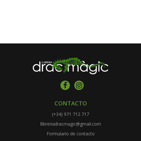
CONTACTO
(+34) 971 712 717
llibreriadracmagic@gmail.com
Formulario de contacto