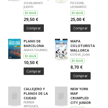
SCHALANSKY,
PICCIONE,
JUDITH
LEONARDO
En stock
En stock
29,50 €
25,00 €
Comprar
Comprar
PLANO DE
MAPA
BARCELONA
CICLOTURISTA
ANAYA TOURING
MALLORCA
ESTEVE, JOAN
En stock
En stock
10,50 €
8,70 €
Comprar
Comprar
CALLEJERO Y
NEW YORK
PLANOS DE LA
MAP
CIUDAD
CRUMPLED
FERRER
CITY JUNIOR
ARTIGUES,