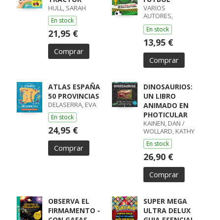
HULL, SARAH
VARIOS
AUTORES,
En stock
VARIOS AUTORES
En stock
21,95 €
13,95 €
Comprar
Comprar
ATLAS ESPAÑA
DINOSAURIOS:
50 PROVINCIAS
UN LIBRO
DELASERRA, EVA
ANIMADO EN
PHOTICULAR
En stock
KAINEN, DAN /
24,95 €
WOLLARD, KATHY
En stock
Comprar
26,90 €
Comprar
OBSERVA EL
SUPER MEGA
FIRMAMENTO -
ULTRA DELUX
CON GAFAS
GUIA ESENCIAL