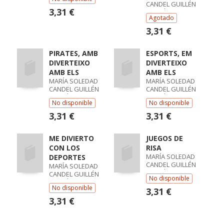
LÓPEZ
CANDEL GUILLÉN
FERNÁNDEZ /
3,31 €
/ MARÍA TRINIDAD
MERCEDES GARÍN
Agotado
LÓPEZ
MUÑOZ
FERNÁNDEZ /
3,31 €
MERCEDES GARÍN
MUÑOZ
PIRATES, AMB
ESPORTS, EM
DIVERTEIXO
DIVERTEIXO
AMB ELS
AMB ELS
MARÍA SOLEDAD
MARÍA SOLEDAD
CANDEL GUILLÉN
CANDEL GUILLÉN
/ MARÍA TRINIDAD
/ MARÍA TRINIDAD
No disponible
No disponible
LÓPEZ
LÓPEZ
FERNÁNDEZ /
FERNÁNDEZ /
3,31 €
3,31 €
MERCEDES GARÍN
MERCEDES GARÍN
MUÑOZ
MUÑOZ
ME DIVIERTO
JUEGOS DE
CON LOS
RISA
MARÍA SOLEDAD
DEPORTES
CANDEL GUILLÉN
MARÍA SOLEDAD
/ MARÍA TRINIDAD
CANDEL GUILLÉN
No disponible
LÓPEZ
/ MARÍA TRINIDAD
No disponible
FERNÁNDEZ /
LÓPEZ
3,31 €
MERCEDES GARÍN
FERNÁNDEZ /
3,31 €
MUÑOZ
MERCEDES GARÍN
MUÑOZ