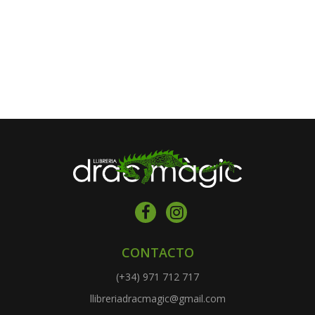
CONTACTO
(+34) 971 712 717
llibreriadracmagic@gmail.com