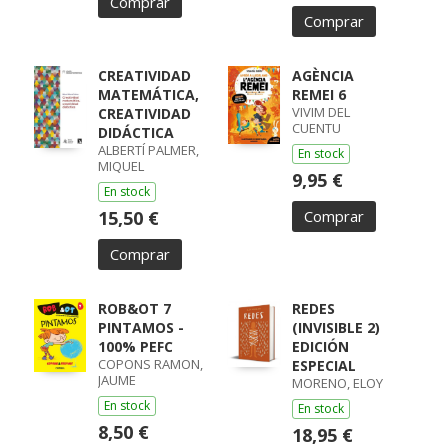
Comprar
Comprar
CREATIVIDAD
AGÈNCIA
MATEMÁTICA,
REMEI 6
VIVIM DEL
CREATIVIDAD
CUENTU
DIDÁCTICA
ALBERTÍ PALMER,
En stock
MIQUEL
9,95 €
En stock
15,50 €
Comprar
Comprar
ROB&OT 7
REDES
PINTAMOS -
(INVISIBLE 2)
100% PEFC
EDICIÓN
COPONS RAMON,
ESPECIAL
JAUME
MORENO, ELOY
En stock
En stock
8,50 €
18,95 €