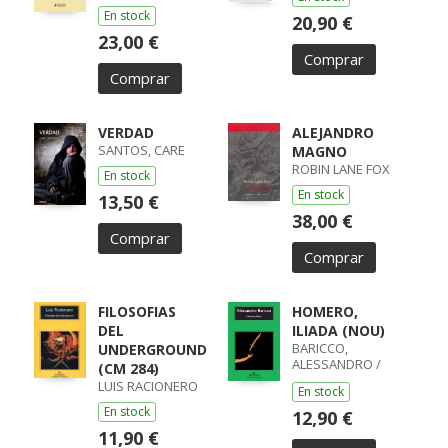
En stock
20,90 €
23,00 €
Comprar
Comprar
VERDAD
ALEJANDRO
SANTOS, CARE
MAGNO
ROBIN LANE FOX
En stock
En stock
13,50 €
38,00 €
Comprar
Comprar
FILOSOFIAS
HOMERO,
DEL
ILIADA (NOU)
BARICCO,
UNDERGROUND
ALESSANDRO /
(CM 284)
ALESSANDRO
LUIS RACIONERO
En stock
BARICCO
En stock
12,90 €
11,90 €