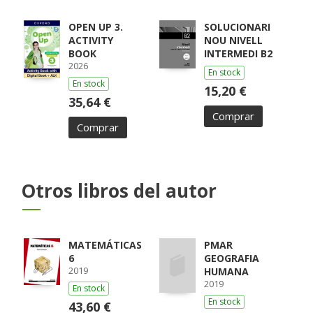
ARRAIZA, MARÍA /
MONCAYOLA,
ELENA / ECHEVA
OPEN UP 3.
SOLUCIONARI
ACTIVITY
NOU NIVELL
BOOK
INTERMEDI B2
2026
En stock
En stock
15,20 €
35,64 €
Comprar
Comprar
Otros libros del autor
MATEMÁTICAS
PMAR
6
GEOGRAFIA
2019
HUMANA
2019
En stock
En stock
43,60 €