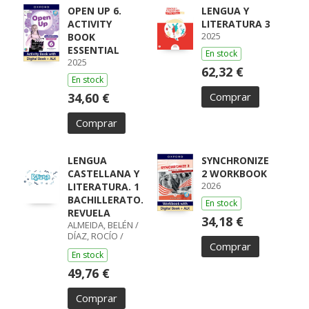
OPEN UP 6.
LENGUA Y
ACTIVITY
LITERATURA 3
2025
BOOK
ESSENTIAL
En stock
2025
62,32 €
En stock
34,60 €
Comprar
Comprar
LENGUA
SYNCHRONIZE
CASTELLANA Y
2 WORKBOOK
2026
LITERATURA. 1
BACHILLERATO.
En stock
REVUELA
34,18 €
ALMEIDA, BELÉN /
DÍAZ, ROCÍO /
Comprar
GUMIEL, SILVIA /
En stock
PÉREZ, ISABEL /
BOYANO,
49,76 €
RICARDO / LODÍN,
PATRICIA /
Comprar
ZUBICOA