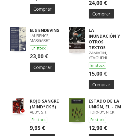
24,00 €
Comprar
Comprar
ELS ENDEVINS
LA
LAURENCE,
INUNDACIÓN Y
MARGARET
OTROS
TEXTOS
En stock
ZAMIATIN,
23,00 €
YEVGUENI
En stock
Comprar
15,00 €
Comprar
ROJO SANGRE
ESTADO DE LA
(MIND*CK 5)
UNIÓN, EL - CM
ABBY, S.T.
HORNBY, NICK
En stock
En stock
9,95 €
12,90 €