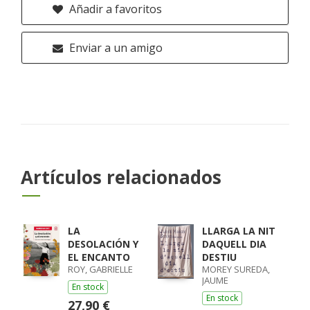
Añadir a favoritos
Enviar a un amigo
Artículos relacionados
LA
LLARGA LA NIT
DESOLACIÓN Y
DAQUELL DIA
EL ENCANTO
DESTIU
ROY, GABRIELLE
MOREY SUREDA,
JAUME
En stock
En stock
27,90 €