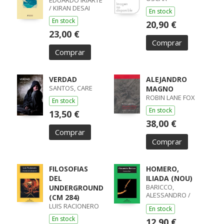
EDUARDO IRIARTE
/ KIRAN DESAI
En stock
En stock
20,90 €
23,00 €
Comprar
Comprar
VERDAD
ALEJANDRO
SANTOS, CARE
MAGNO
ROBIN LANE FOX
En stock
En stock
13,50 €
38,00 €
Comprar
Comprar
FILOSOFIAS
HOMERO,
DEL
ILIADA (NOU)
BARICCO,
UNDERGROUND
ALESSANDRO /
(CM 284)
ALESSANDRO
LUIS RACIONERO
En stock
BARICCO
En stock
12,90 €