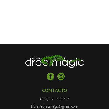
CONTACTO
(+34) 971 712 717
llibreriadracmagic@gmail.com