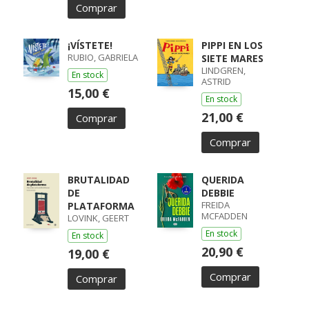
Comprar
¡VÍSTETE!
PIPPI EN LOS
RUBIO, GABRIELA
SIETE MARES
LINDGREN,
En stock
ASTRID
15,00 €
En stock
21,00 €
Comprar
Comprar
BRUTALIDAD
QUERIDA
DE
DEBBIE
FREIDA
PLATAFORMA
MCFADDEN
LOVINK, GEERT
En stock
En stock
20,90 €
19,00 €
Comprar
Comprar