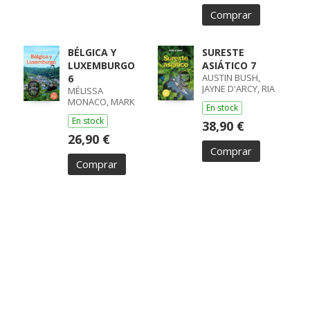
Comprar
BÉLGICA Y
SURESTE
LUXEMBURGO
ASIÁTICO 7
AUSTIN BUSH,
6
JAYNE D'ARCY, RIA
MÉLISSA
DE JONG, DAVID
MONACO, MARK
En stock
ELLIOTT, HELENA
En stock
SMITH
38,90 €
26,90 €
Comprar
Comprar