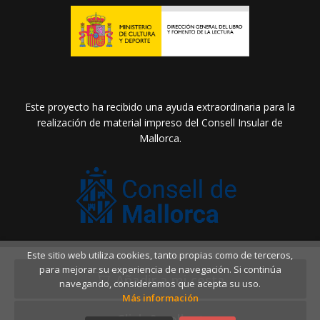
Este proyecto ha recibido una ayuda extraordinaria para la
realización de material impreso del Consell Insular de
Mallorca.
Este sitio web utiliza cookies, tanto propias como de terceros,
2026 ©
Llibreria Drac Màgic
. Todos los Derechos
para mejorar su experiencia de navegación. Si continúa
Reservados |
Grupo Trevenque
Añadir a mi cesta
navegando, consideramos que acepta su uso.
Más información
Click & collect