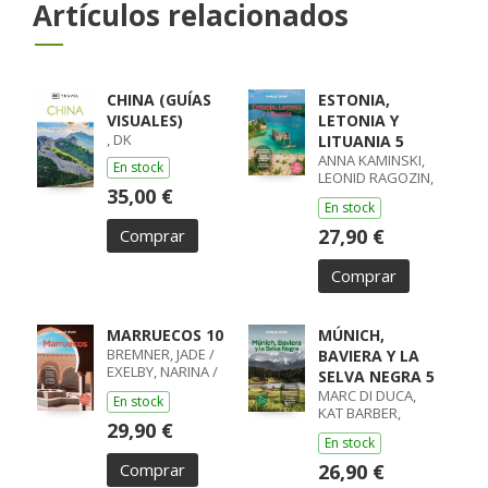
Artículos relacionados
CHINA (GUÍAS
ESTONIA,
VISUALES)
LETONIA Y
, DK
LITUANIA 5
ANNA KAMINSKI,
En stock
LEONID RAGOZIN,
35,00 €
ANGELO ZINNA
En stock
27,90 €
Comprar
Comprar
MARRUECOS 10
MÚNICH,
BREMNER, JADE /
BAVIERA Y LA
EXELBY, NARINA /
SELVA NEGRA 5
GILBERT, SARAH /
MARC DI DUCA,
En stock
RANGER, HELEN /
KAT BARBER,
STEVENS, TARA
29,90 €
ANTHONY HAM,
En stock
KERRY
Comprar
26,90 €