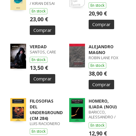
/ KIRAN DESAI
En stock
En stock
20,90 €
23,00 €
Comprar
Comprar
VERDAD
ALEJANDRO
SANTOS, CARE
MAGNO
ROBIN LANE FOX
En stock
En stock
13,50 €
38,00 €
Comprar
Comprar
FILOSOFIAS
HOMERO,
DEL
ILIADA (NOU)
BARICCO,
UNDERGROUND
ALESSANDRO /
(CM 284)
ALESSANDRO
LUIS RACIONERO
En stock
BARICCO
En stock
12,90 €