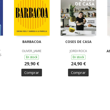
BARBACOA
COSES DE CASA
/
OLIVER, JAMIE
JORDI ROCA
A
S
En stock
En stock
29,90 €
24,90 €
Comprar
Comprar