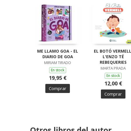
ME LLAMO GOA - EL
EL BOTÓ VERMELL
DIARIO DE GOA
L'ENZO TÉ
REBEQUERIES
MIRIAM TIRADO
MARTA PRADA
En stock
En stock
19,95 €
12,00 €
Comprar
Comprar
Otros libros del autor