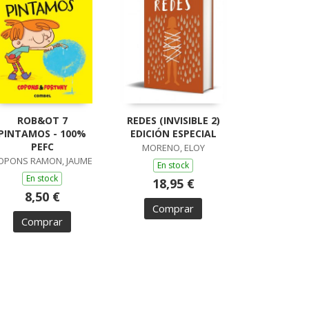
ROB&OT 7
REDES (INVISIBLE 2)
PINTAMOS - 100%
EDICIÓN ESPECIAL
PEFC
MORENO, ELOY
OPONS RAMON, JAUME
En stock
En stock
18,95 €
8,50 €
Comprar
Comprar