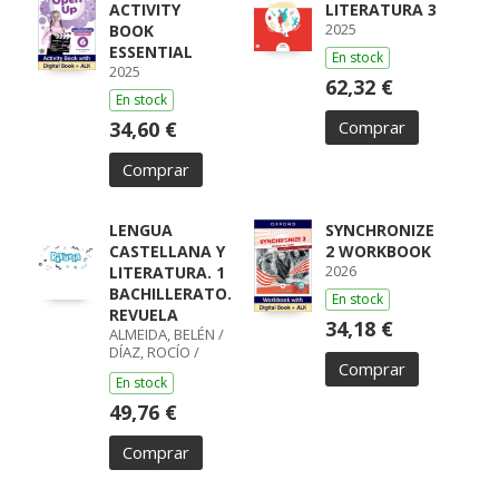
ACTIVITY
LITERATURA 3
2025
BOOK
ESSENTIAL
En stock
2025
62,32 €
En stock
34,60 €
Comprar
Comprar
LENGUA
SYNCHRONIZE
CASTELLANA Y
2 WORKBOOK
2026
LITERATURA. 1
BACHILLERATO.
En stock
REVUELA
34,18 €
ALMEIDA, BELÉN /
DÍAZ, ROCÍO /
Comprar
GUMIEL, SILVIA /
En stock
PÉREZ, ISABEL /
BOYANO,
49,76 €
RICARDO / LODÍN,
PATRICIA /
Comprar
ZUBICOA
ARRAIZA, MARÍA /
MONCAYOLA,