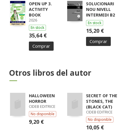
ELENA / ECHEVA
OPEN UP 3.
SOLUCIONARI
ACTIVITY
NOU NIVELL
BOOK
INTERMEDI B2
2026
En stock
En stock
15,20 €
35,64 €
Comprar
Comprar
Otros libros del autor
HALLOWEEN
SECRET OF THE
HORROR
STONES, THE
CIDEB EDITRICE
(BLACK CAT)
CIDEB EDITRICE
No disponible
No disponible
9,20 €
10,05 €