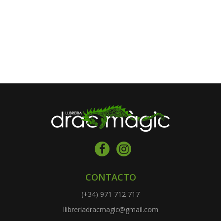
CONTACTO
(+34) 971 712 717
llibreriadracmagic@gmail.com