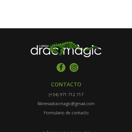
CONTACTO
(+34) 971 712 717
llibreriadracmagic@gmail.com
Formulario de contacto