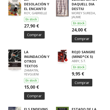
DESOLACIÓN Y
DAQUELL DIA
EL ENCANTO
DESTIU
ROY, GABRIELLE
MOREY SUREDA,
JAUME
En stock
En stock
27,90 €
24,00 €
Comprar
Comprar
LA
ROJO SANGRE
INUNDACIÓN Y
(MIND*CK 5)
ABBY, S.T.
OTROS
TEXTOS
En stock
ZAMIATIN,
9,95 €
YEVGUENI
En stock
Comprar
15,00 €
Comprar
ELS ENDEVINS
ESTADO DE LA