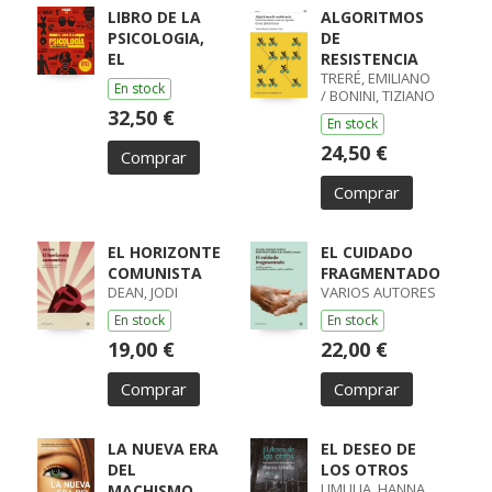
LIBRO DE LA
ALGORITMOS
PSICOLOGIA,
DE
EL
RESISTENCIA
TRERÉ, EMILIANO
En stock
/ BONINI, TIZIANO
32,50 €
En stock
24,50 €
Comprar
Comprar
EL HORIZONTE
EL CUIDADO
COMUNISTA
FRAGMENTADO
DEAN, JODI
VARIOS AUTORES
En stock
En stock
19,00 €
22,00 €
Comprar
Comprar
LA NUEVA ERA
EL DESEO DE
DEL
LOS OTROS
LIMULJA, HANNA
MACHISMO