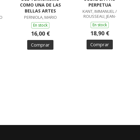
COMO UNA DE LAS
PERPETUA
BELLAS ARTES
KANT, IMMANUEL /
ROUSSEAU, JEAN-
CO
PERNIOLA, MARIO
JACQUES
En stock
En stock
18,90 €
16,00 €
Comprar
Comprar