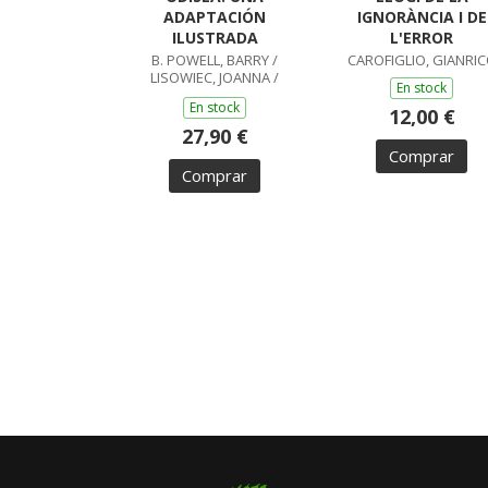
ADAPTACIÓN
IGNORÀNCIA I DE
ILUSTRADA
L'ERROR
B. POWELL, BARRY /
CAROFIGLIO, GIANRI
LISOWIEC, JOANNA /
En stock
HOMERO, HOMERO
En stock
12,00 €
27,90 €
Comprar
Comprar