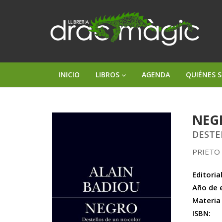
INICIO
LIBROS
AGENDA
QUIÉNES 
NEG
DESTE
PRIETO
Editorial
Año de 
Materia
ISBN: