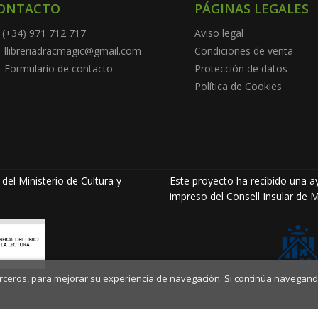
ONTACTO
PÁGINAS LEGALES
(+34) 971 712 717
Aviso legal
llibreriadracmagic@gmail.com
Condiciones de venta
Formulario de contacto
Protección de datos
Política de Cookies
del Ministerio de Cultura y
Este proyecto ha recibido una ay
impreso del Consell Insular de M
terceros, para mejorar su experiencia de navegación. Si continúa navegand
©
Llibreria Drac Màgic
. Todos los Derechos Reservados |
Grupo Tr