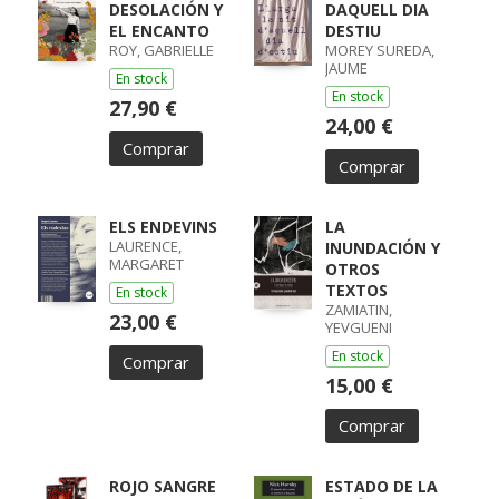
DESOLACIÓN Y
DAQUELL DIA
EL ENCANTO
DESTIU
ROY, GABRIELLE
MOREY SUREDA,
JAUME
En stock
En stock
27,90 €
24,00 €
Comprar
Comprar
ELS ENDEVINS
LA
LAURENCE,
INUNDACIÓN Y
MARGARET
OTROS
TEXTOS
En stock
ZAMIATIN,
23,00 €
YEVGUENI
En stock
Comprar
15,00 €
Comprar
ROJO SANGRE
ESTADO DE LA