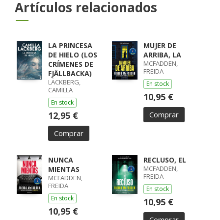
Artículos relacionados
LA PRINCESA
MUJER DE
DE HIELO (LOS
ARRIBA, LA
MCFADDEN,
CRÍMENES DE
FREIDA
FJÄLLBACKA)
LÄCKBERG,
En stock
CAMILLA
10,95 €
En stock
12,95 €
Comprar
Comprar
NUNCA
RECLUSO, EL
MCFADDEN,
MIENTAS
FREIDA
MCFADDEN,
FREIDA
En stock
En stock
10,95 €
10,95 €
Comprar