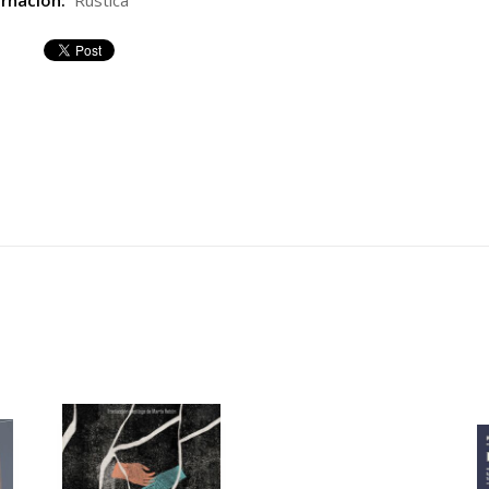
rnación:
Rústica