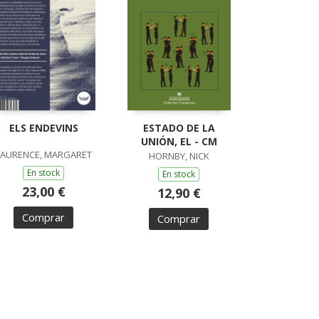
ELS ENDEVINS
ESTADO DE LA
UNIÓN, EL - CM
LAURENCE, MARGARET
HORNBY, NICK
En stock
En stock
23,00 €
12,90 €
Comprar
Comprar