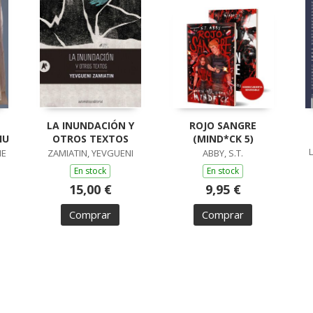
LA INUNDACIÓN Y
ROJO SANGRE
IU
OTROS TEXTOS
(MIND*CK 5)
ME
ZAMIATIN, YEVGUENI
ABBY, S.T.
En stock
En stock
15,00 €
9,95 €
Comprar
Comprar