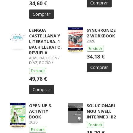
34,60 €
Comprar
Comprar
LENGUA
SYNCHRONIZE
CASTELLANA Y
2 WORKBOOK
2026
LITERATURA. 1
BACHILLERATO.
En stock
REVUELA
34,18 €
ALMEIDA, BELÉN /
DÍAZ, ROCÍO /
Comprar
GUMIEL, SILVIA /
En stock
PÉREZ, ISABEL /
BOYANO,
49,76 €
RICARDO / LODÍN,
PATRICIA /
Comprar
ZUBICOA
ARRAIZA, MARÍA /
MONCAYOLA,
ELENA / ECHEVA
OPEN UP 3.
SOLUCIONARI
ACTIVITY
NOU NIVELL
BOOK
INTERMEDI B2
2026
En stock
En stock
15,20 €