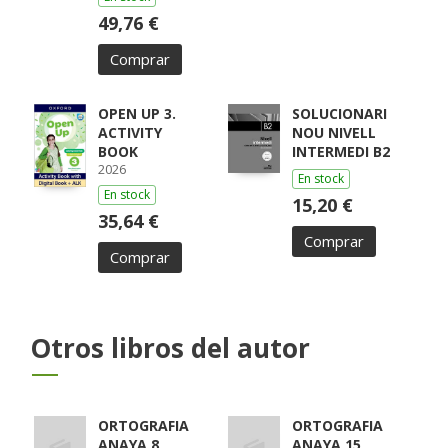
PÉREZ, ISABEL /
BOYANO,
49,76 €
RICARDO / LODÍN,
PATRICIA /
Comprar
ZUBICOA
ARRAIZA, MARÍA /
MONCAYOLA,
ELENA / ECHEVA
OPEN UP 3.
SOLUCIONARI
ACTIVITY
NOU NIVELL
BOOK
INTERMEDI B2
2026
En stock
En stock
15,20 €
35,64 €
Comprar
Comprar
Otros libros del autor
ORTOGRAFIA
ORTOGRAFIA
ANAYA 8
ANAYA 15,