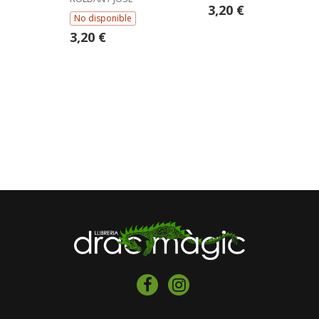
GARRIDO
3,20 €
ANTONIO
No disponible
PALACIOS
GARRIDO
3,20 €