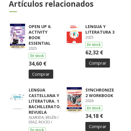
Artículos relacionados
OPEN UP 6.
LENGUA Y
ACTIVITY
LITERATURA 3
2025
BOOK
ESSENTIAL
En stock
2025
62,32 €
En stock
34,60 €
Comprar
Comprar
LENGUA
SYNCHRONIZE
CASTELLANA Y
2 WORKBOOK
2026
LITERATURA. 1
BACHILLERATO.
En stock
REVUELA
34,18 €
ALMEIDA, BELÉN /
DÍAZ, ROCÍO /
Comprar
GUMIEL, SILVIA /
En stock