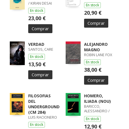
/ KIRAN DESAI
En stock
En stock
20,90 €
23,00 €
Comprar
Comprar
VERDAD
ALEJANDRO
SANTOS, CARE
MAGNO
ROBIN LANE FOX
En stock
En stock
13,50 €
38,00 €
Comprar
Comprar
FILOSOFIAS
HOMERO,
DEL
ILIADA (NOU)
BARICCO,
UNDERGROUND
ALESSANDRO /
(CM 284)
ALESSANDRO
LUIS RACIONERO
En stock
BARICCO
En stock
12,90 €