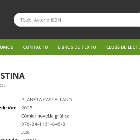
SOMOS
CONTACTO
LIBROS DE TEXTO
CLUBS DE LECT
ESTINA
JOE
:
PLANETA CASTELLANO
edición:
2025
Còmic i novel.la gràfica
978-84-1161-845-8
:
328