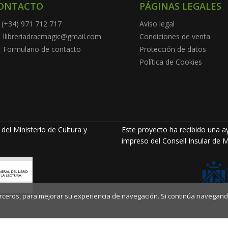
ONTACTO
PÁGINAS LEGALES
(+34) 971 712 717
Aviso legal
llibreriadracmagic@gmail.com
Condiciones de venta
Formulario de contacto
Protección de datos
Política de Cookies
del Ministerio de Cultura y
Este proyecto ha recibido una ay
impreso del Consell Insular de M
terceros, para mejorar su experiencia de navegación. Si continúa navegand
©
Llibreria Drac Màgic
. Todos los Derechos Reservados |
Grupo Tr