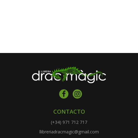
CONTACTO
(+34) 971 712 717
llibreriadracmagic@gmail.com