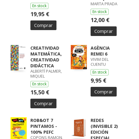
MARTA PRADA
En stock
En stock
19,95 €
12,00 €
Comprar
Comprar
CREATIVIDAD
AGÈNCIA
MATEMÁTICA,
REMEI 6
VIVIM DEL
CREATIVIDAD
CUENTU
DIDÁCTICA
ALBERTÍ PALMER,
En stock
MIQUEL
9,95 €
En stock
15,50 €
Comprar
Comprar
ROB&OT 7
REDES
PINTAMOS -
(INVISIBLE 2)
100% PEFC
EDICIÓN
COPONS RAMON,
ESPECIAL