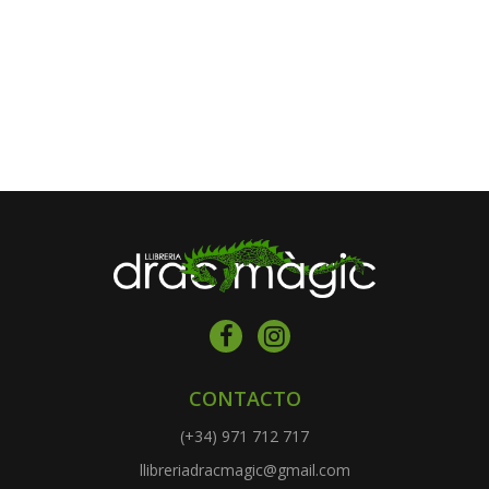
CONTACTO
(+34) 971 712 717
llibreriadracmagic@gmail.com