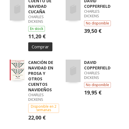
CUENTO DE
DAVID
NAVIDAD
COPPERFIELD
CHARLES
CUCAÑA
DICKENS
CHARLES
DICKENS
No disponible
En stock
39,50 €
11,20 €
Comprar
CANCIÓN DE
DAVID
NAVIDAD EN
COPPERFIELD
CHARLES
PROSA Y
DICKENS
OTROS
CUENTOS
No disponible
NAVIDEÑOS
19,95 €
CHARLES
DICKENS
Disponible en 2
semanas
22,00 €