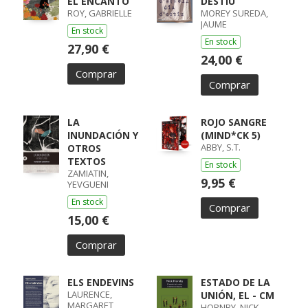
EL ENCANTO
DESTIU
ROY, GABRIELLE
MOREY SUREDA,
JAUME
En stock
En stock
27,90 €
24,00 €
Comprar
Comprar
LA
ROJO SANGRE
INUNDACIÓN Y
(MIND*CK 5)
ABBY, S.T.
OTROS
TEXTOS
En stock
ZAMIATIN,
9,95 €
YEVGUENI
En stock
Comprar
15,00 €
Comprar
ELS ENDEVINS
ESTADO DE LA
LAURENCE,
UNIÓN, EL - CM
MARGARET
HORNBY, NICK