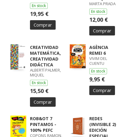
MARTA PRADA
En stock
En stock
19,95 €
12,00 €
Comprar
Comprar
CREATIVIDAD
AGÈNCIA
MATEMÁTICA,
REMEI 6
VIVIM DEL
CREATIVIDAD
CUENTU
DIDÁCTICA
ALBERTÍ PALMER,
En stock
MIQUEL
9,95 €
En stock
15,50 €
Comprar
Comprar
ROB&OT 7
REDES
PINTAMOS -
(INVISIBLE 2)
100% PEFC
EDICIÓN
COPONS RAMON,
ESPECIAL